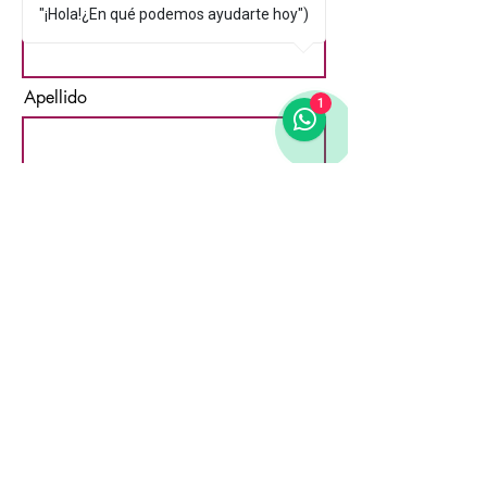
Nombre
"¡Hola!¿En qué podemos ayudarte hoy")
Apellido
1
Email
Acepto los términos y
condiciones
Suscribirse