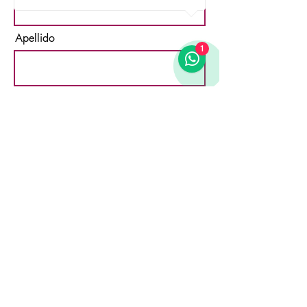
Apellido
1
Email
Acepto los términos y
condiciones
Suscribirse