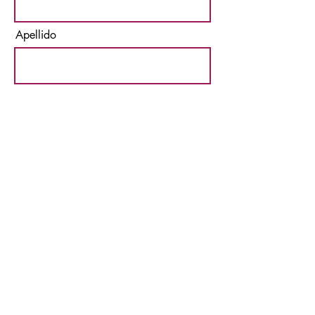
Apellido
Email
Acepto los términos y
condiciones
Suscribirse