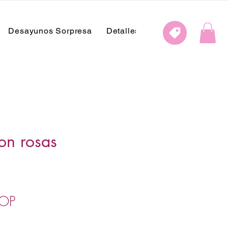
Desayunos Sorpresa
Detalles Especiales
Detall
on rosas
Precio
COP